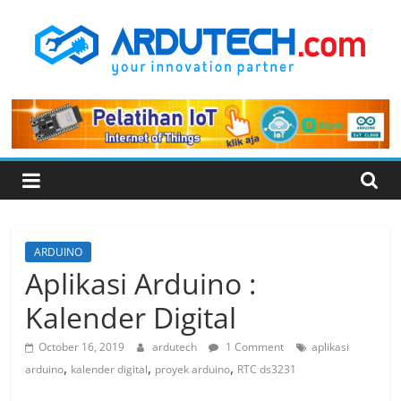
Skip
to
content
ARDUTECH
Your
Innovation
Partner
ARDUINO
Aplikasi Arduino :
Kalender Digital
October 16, 2019
ardutech
1 Comment
aplikasi
,
,
,
arduino
kalender digital
proyek arduino
RTC ds3231