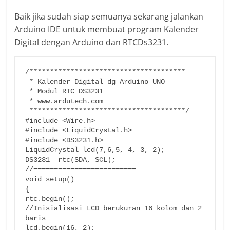
Baik jika sudah siap semuanya sekarang jalankan
Arduino IDE untuk membuat program Kalender
Digital dengan Arduino dan RTCDs3231.
/**************************************

 * Kalender Digital dg Arduino UNO

 * Modul RTC DS3231

 * www.ardutech.com

 **************************************/

#include <Wire.h>

#include <LiquidCrystal.h> 

#include <DS3231.h> 

LiquidCrystal lcd(7,6,5, 4, 3, 2);

DS3231  rtc(SDA, SCL); 

//=========================

void setup()

{

rtc.begin();

//Inisialisasi LCD berukuran 16 kolom dan 2 
baris

lcd.begin(16, 2); 
