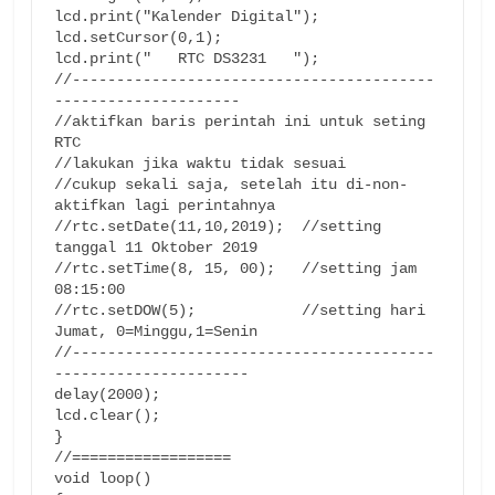
lcd.print("Kalender Digital");

lcd.setCursor(0,1);

lcd.print("   RTC DS3231   ");

//-----------------------------------------
---------------------

//aktifkan baris perintah ini untuk seting 
RTC

//lakukan jika waktu tidak sesuai

//cukup sekali saja, setelah itu di-non-
aktifkan lagi perintahnya

//rtc.setDate(11,10,2019);  //setting 
tanggal 11 Oktober 2019

//rtc.setTime(8, 15, 00);   //setting jam 
08:15:00

//rtc.setDOW(5);            //setting hari 
Jumat, 0=Minggu,1=Senin

//-----------------------------------------
---------------------- 

delay(2000); 

lcd.clear();

} 

//================== 

void loop()
