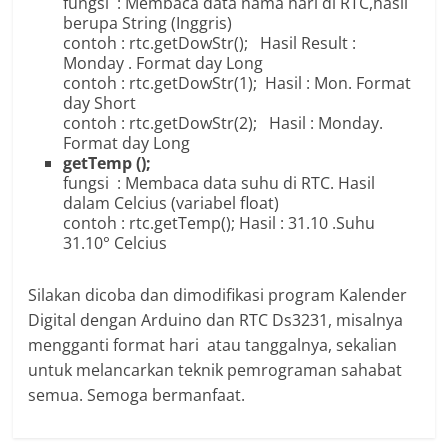
fungsi : Membaca data nama hari di RTC,hasil
berupa String (Inggris)
contoh : rtc.getDowStr(); Hasil Result :
Monday . Format day Long
contoh : rtc.getDowStr(1); Hasil : Mon. Format
day Short
contoh : rtc.getDowStr(2); Hasil : Monday.
Format day Long
getTemp ();
fungsi : Membaca data suhu di RTC. Hasil
dalam Celcius (variabel float)
contoh : rtc.getTemp(); Hasil : 31.10 .Suhu
31.10° Celcius
Silakan dicoba dan dimodifikasi program Kalender
Digital dengan Arduino dan RTC Ds3231, misalnya
mengganti format hari atau tanggalnya, sekalian
untuk melancarkan teknik pemrograman sahabat
semua. Semoga bermanfaat.