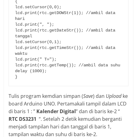
{

lcd.setCursor(0,0);

lcd.print(rtc.getDOWStr(1)); //ambil data 
hari

lcd.print(", ");

lcd.print(rtc.getDateStr()); //ambil data 
tanggal

lcd.setCursor(0,1);

lcd.print(rtc.getTimeStr()); //ambil data 
waktu

lcd.print(" T=");

lcd.print(rtc.getTemp()); //ambil data suhu

delay (1000);

}
Tulis program kemdian simpan (
Save
) dan
Upload
ke
board Arduino UNO. Pertamakali tampil dalam LCD
di baris 1 : ”
Kalender Digital
” dan di baris ke-2 “
RTC DS3231
“. Setelah 2 detik kemudian berganti
menjadi tampilan hari dan tanggal di baris 1,
tampilan waktu dan suhu di baris ke-2.