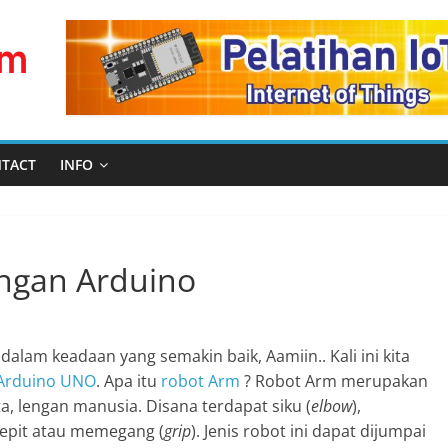
TACT
INFO
ngan Arduino
alam keadaan yang semakin baik, Aamiin.. Kali ini kita
Arduino UNO
. Apa itu
robot Arm
? Robot Arm merupakan
ta, lengan manusia. Disana terdapat siku (
elbow
),
jepit atau memegang (
grip
). Jenis robot ini dapat dijumpai