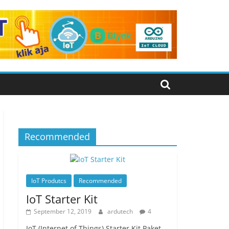
Recommended
IoT Produtcs
Recommended
IoT Starter Kit
September 12, 2019
ardutech
4
IoT (Internet of Things) Starter Kit Paket