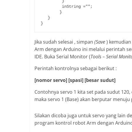
         }          

         inString ="";

        }

   }

}
Jika sudah selesai , simpan
(Save
) kemudia
Arm dengan Arduino ini melalui perintah seri
IDE. Buka Serial Monitor (
Tools – Serial Monit
Perintah kontrolnya sebagai berikut :
[nomor servo] [spasi] [besar sudut]
Contohnya servo 1 kita set pada sudut 120, 
maka servo 1 (Base) akan berputar menuju p
Silakan dicoba juga untuk servo yang lain d
program kontrol robot Arm dengan Arduino y