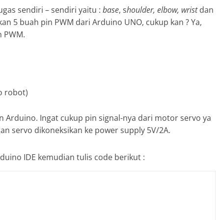
s sendiri – sendiri yaitu :
base
, s
houlder, elbow, wrist
dan
kan 5 buah pin PWM dari Arduino UNO, cukup kan ? Ya,
n PWM.
o robot)
 Arduino. Ingat cukup pin signal-nya dari motor servo ya
n servo dikoneksikan ke power supply 5V/2A.
duino IDE kemudian tulis code berikut :