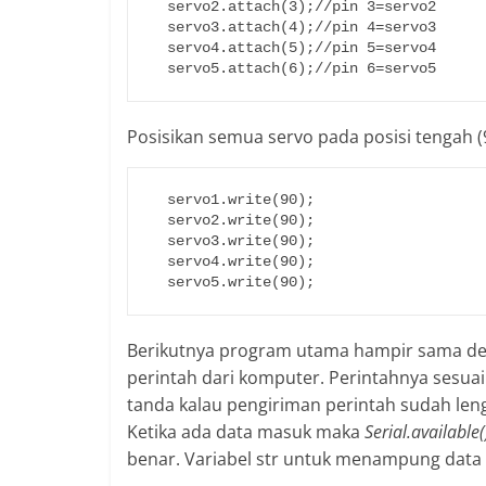
  servo2.attach(3);//pin 3=servo2

  servo3.attach(4);//pin 4=servo3

  servo4.attach(5);//pin 5=servo4

  servo5.attach(6);//pin 6=servo5
Posisikan semua servo pada posisi tengah (9
  servo1.write(90);

  servo2.write(90);

  servo3.write(90);

  servo4.write(90);

  servo5.write(90);
Berikutnya program utama hampir sama d
perintah dari komputer. Perintahnya sesuai
tanda kalau pengiriman perintah sudah len
Ketika ada data masuk maka
Serial.available
benar. Variabel str untuk menampung data