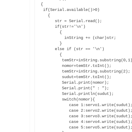
{

 if(Serial.available()>0)

   {    

      str = Serial.read();

      if(str!='\n')

        {  

          inString += (char)str;          

        }  

      else if (str == '\n')      

        {                    

         temStr=inString.substring(0,1);

         nomor=temStr.toInt();

         temStr=inString.substring(2);

         sudut=temStr.toInt();

         Serial.print(nomor);

         Serial.print(" : ");

         Serial.println(sudut);

         switch(nomor){

            case 1:servo1.write(sudut); break;

            case 2:servo2.write(sudut); break;

            case 3:servo3.write(sudut); break;

            case 4:servo4.write(sudut); break;

            case 5:servo5.write(sudut); break;
