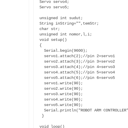
Servo servo4;

Servo servo5;

unsigned int sudut;

String inString="",temStr;

char str;

unsigned int nomor,l,i;

void setup()

{  

  Serial.begin(9600);  

  servo1.attach(2);//pin 2=servo1

  servo2.attach(3);//pin 3=servo2

  servo3.attach(4);//pin 4=servo3

  servo4.attach(5);//pin 5=servo4

  servo5.attach(6);//pin 6=servo5

  servo1.write(90);

  servo2.write(90);

  servo3.write(90);

  servo4.write(90);

  servo5.write(90);

  Serial.println("ROBOT ARM CONTROLLER");

 }

void loop()
