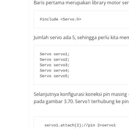
Baris pertama merupakan library motor ser
#include <Servo.h>
Jumlah servo ada 5, sehingga perlu kita mem
Servo servo1;

Servo servo2;

Servo servo3;

Servo servo4;

Servo servo5;
Selanjutnya konfigurasi koneksi pin masing
pada gambar 3.70. Servo1 terhubung ke pin 
  servo1.attach(2);//pin 2=servo1
