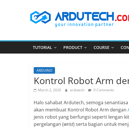
Skip
ARDUTECH
to
content
Your
Innovation
Partner
TUTORIAL
PRODUCT
COURSE
CON
ARDUINO
Kontrol Robot Arm de
March 2, 2020
ardutech
0 Comments
Halo sahabat Ardutech, semoga senantiasa d
akan membuat Kontrol Robot Arm dengan
jenis robot yang berfungsi seperti lengan ki
pergelangan (
wrist
) serta bagian untuk men