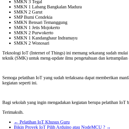
SMKN 3 Tegal
SMKN 1 Labang Bangkalan Madura
SMKN 2 Garut
SMP Bumi Cendekia
SMKN Bensari Temanggung
SMKN 1 Jetis Mojokerto
SMKN 2 Purwokerto
SMKN 1 Kandanghaur Indramayu
SMKN 2 Wonosari
Teknologi IoT (Internet of Things) ini memang sekarang sudah mulai 
teknik (SMK) untuk meng-update ilmu pengetahuan dan ketrampilan d
Semoga pelatihan IoT yang sudah terlaksana dapat memberikan manfa
kegiatan seperti ini.
Bagi sekolah yang ingin mengadakan kegiatan berupa pelatihan IoT 
Terimaksih.
←
Pelatihan IoT Khusus Guru
Bikin Proyek IoT Pilih Arduino atau NodeMCU ?
→