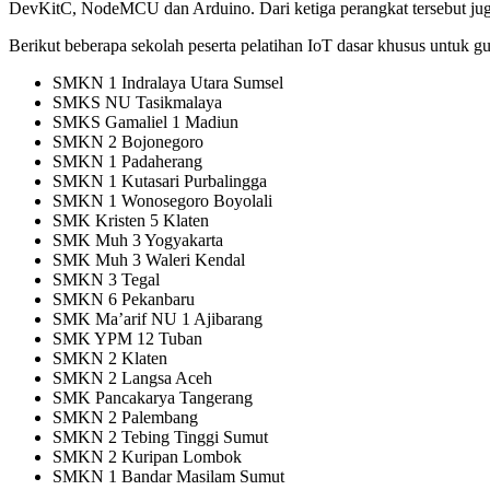
DevKitC, NodeMCU dan Arduino. Dari ketiga perangkat tersebut ju
Berikut beberapa sekolah peserta pelatihan IoT dasar khusus untuk g
SMKN 1 Indralaya Utara Sumsel
SMKS NU Tasikmalaya
SMKS Gamaliel 1 Madiun
SMKN 2 Bojonegoro
SMKN 1 Padaherang
SMKN 1 Kutasari Purbalingga
SMKN 1 Wonosegoro Boyolali
SMK Kristen 5 Klaten
SMK Muh 3 Yogyakarta
SMK Muh 3 Waleri Kendal
SMKN 3 Tegal
SMKN 6 Pekanbaru
SMK Ma’arif NU 1 Ajibarang
SMK YPM 12 Tuban
SMKN 2 Klaten
SMKN 2 Langsa Aceh
SMK Pancakarya Tangerang
SMKN 2 Palembang
SMKN 2 Tebing Tinggi Sumut
SMKN 2 Kuripan Lombok
SMKN 1 Bandar Masilam Sumut