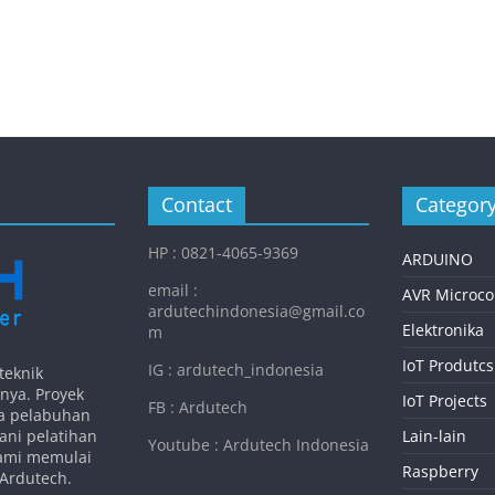
Contact
Categor
HP : 0821-4065-9369
ARDUINO
email :
AVR Microcon
ardutechindonesia@gmail.co
Elektronika
m
IoT Produtcs
IG : ardutech_indonesia
teknik
inya. Proyek
IoT Projects
FB : Ardutech
la pelabuhan
ani pelatihan
Lain-lain
Youtube : Ardutech Indonesia
kami memulai
Raspberry
Ardutech.