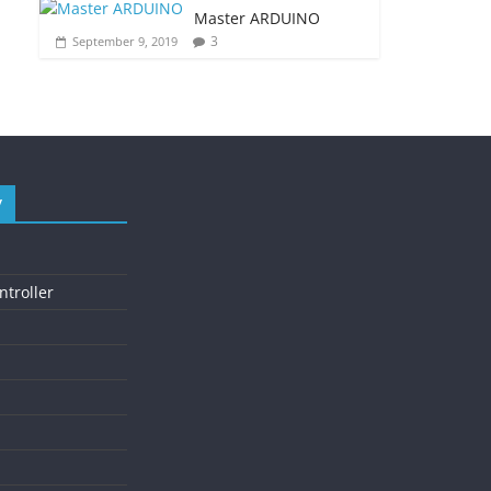
Master ARDUINO
3
September 9, 2019
y
troller