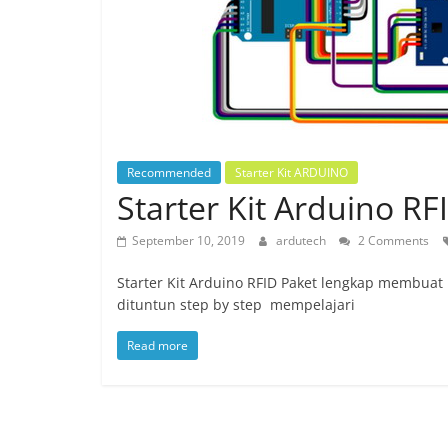
Recommended
Starter Kit ARDUINO
Starter Kit Arduino RF
September 10, 2019
ardutech
2 Comments
Starter Kit Arduino RFID Paket lengkap membua
dituntun step by step mempelajari
Read more