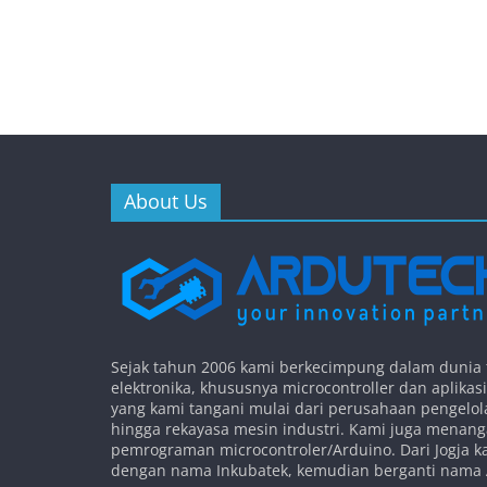
About Us
Sejak tahun 2006 kami berkecimpung dalam dunia 
elektronika, khususnya microcontroller dan aplikas
yang kami tangani mulai dari perusahaan pengelo
hingga rekayasa mesin industri. Kami juga menang
pemrograman microcontroler/Arduino. Dari Jogja 
dengan nama Inkubatek, kemudian berganti nama 