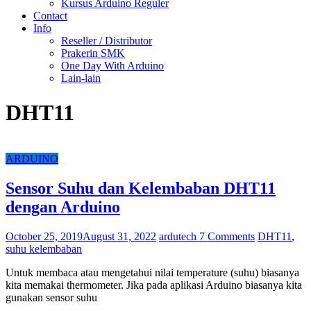
Kursus Arduino Reguler
Contact
Info
Reseller / Distributor
Prakerin SMK
One Day With Arduino
Lain-lain
DHT11
ARDUINO
Sensor Suhu dan Kelembaban DHT11
dengan Arduino
October 25, 2019
August 31, 2022
ardutech
7 Comments
DHT11
,
suhu kelembaban
Untuk membaca atau mengetahui nilai temperature (suhu) biasanya
kita memakai thermometer. Jika pada aplikasi Arduino biasanya kita
gunakan sensor suhu