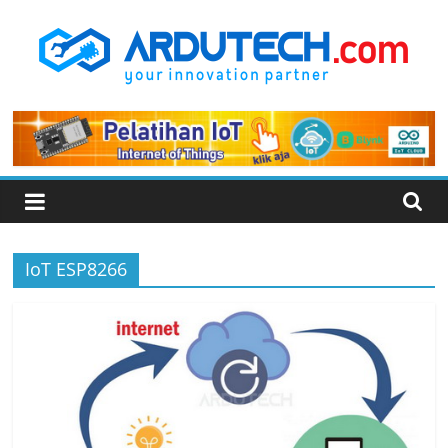
Skip
to
content
ARDUTECH
Your
Innovation
Partner
IoT ESP8266