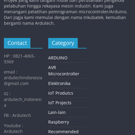
Proyek yang kami tangani mulai dari perusahaan pengelola
pelabuhan hingga rekayasa mesin industri. Kami juga
menangani pelatihan pemrograman microcontroler/Arduino.
Dari Jogja kami memulai dengan nama Inkubatek, kemudian
berganti nama Ardutech.
Contact
Category
HP : 0821-4065-
ARDUINO
9369
AVR
email :
Microcontroller
ardutechindonesia
@gmail.com
Elektronika
IoT Produtcs
IG :
ardutech_indonesi
IoT Projects
a
Lain-lain
FB : Ardutech
Raspberry
Youtube :
Ardutech
Recommended