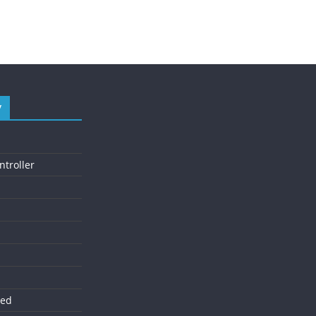
y
troller
ed