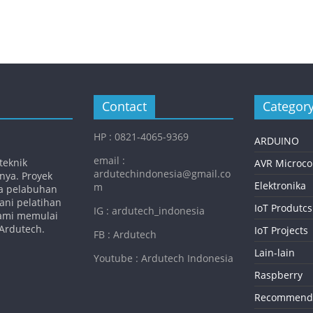
Contact
Categor
HP : 0821-4065-9369
ARDUINO
email :
teknik
AVR Microcon
ardutechindonesia@gmail.co
inya. Proyek
Elektronika
m
la pelabuhan
ani pelatihan
IoT Produtcs
IG : ardutech_indonesia
kami memulai
Ardutech.
IoT Projects
FB : Ardutech
Lain-lain
Youtube : Ardutech Indonesia
Raspberry
Recommend