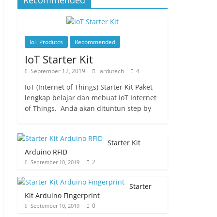
Recommended
IoT Produtcs
Recommended
IoT Starter Kit
September 12, 2019
ardutech
4
IoT (Internet of Things) Starter Kit Paket
lengkap belajar dan mebuat IoT Internet
of Things. Anda akan dituntun step by
Starter Kit
Arduino RFID
2
September 10, 2019
Starter
Kit Arduino Fingerprint
0
September 10, 2019