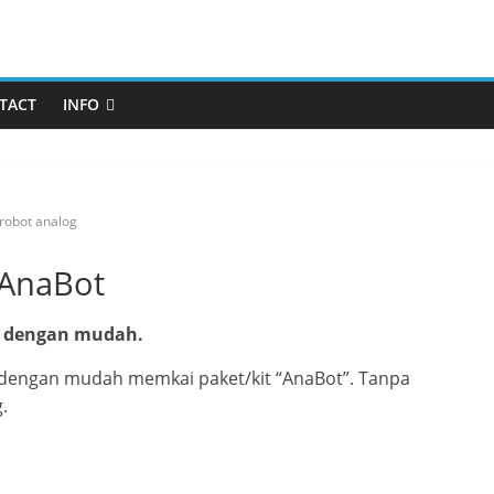
TACT
INFO
robot analog
 AnaBot
a dengan mudah.
dengan mudah memkai paket/kit “AnaBot”. Tanpa
.