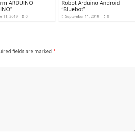
Arm ARDUINO
Robot Arduino Android
INO”
“Bluebot”
r 11, 2019
0
September 11, 2019
0
ired fields are marked
*