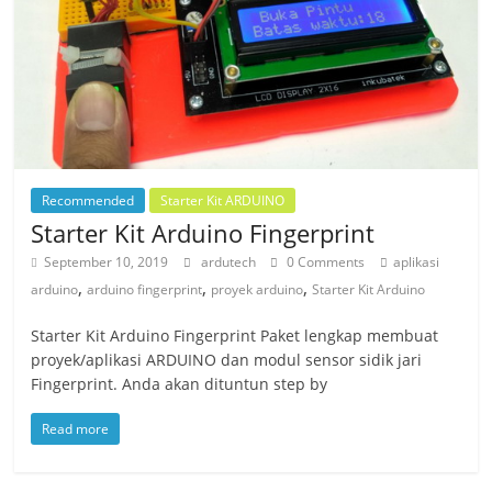
Recommended
Starter Kit ARDUINO
Starter Kit Arduino Fingerprint
September 10, 2019
ardutech
0 Comments
aplikasi
,
,
,
arduino
arduino fingerprint
proyek arduino
Starter Kit Arduino
Starter Kit Arduino Fingerprint Paket lengkap membuat
proyek/aplikasi ARDUINO dan modul sensor sidik jari
Fingerprint. Anda akan dituntun step by
Read more