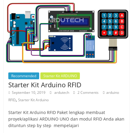
Recommended
Starter Kit ARDUINO
Starter Kit Arduino RFID
September 10, 2019
ardutech
2 Comments
arduino
,
RFID
Starter Kit Arduino
Starter Kit Arduino RFID Paket lengkap membuat
proyek/aplikasi ARDUINO UNO dan modul RFID Anda akan
dituntun step by step mempelajari