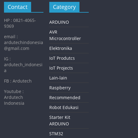
Contact
Category
HP : 0821-4065-
ARDUINO
9369
AVR
email :
Microcontroller
ardutechindonesia
@gmail.com
Elektronika
IoT Produtcs
IG :
ardutech_indonesi
IoT Projects
a
Lain-lain
FB : Ardutech
Raspberry
Youtube :
Ardutech
Recommended
Indonesia
Robot Edukasi
Starter Kit
ARDUINO
STM32