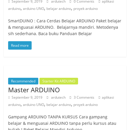
September 9, 2019
ardutech
0 Comments
aplikasi
,
,
,
arduino
arduino UNO
belajar arduino
proyek arduino
SmartDUINO : Cara Cerdas Belajar ARDUINO Paket belajar
& menguasai ARDUINO. Belajarnya mandiri. Metodenya
sih sederhana. Baca buku Panduan Belajar
Read more
Recommended
Starter Kit ARDUINO
Master ARDUINO
September 9, 2019
ardutech
3 Comments
aplikasi
,
,
,
arduino
arduino UNO
belajar arduino
proyek arduino
Gampang ARDUINO TANPA KURSUS Cara gampang
belajar & menguasai ARDUINO tanpa perlu kursus atau
kuliah ! Paket Belajar Mandiri Arduino