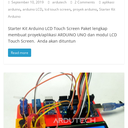
September 10, 2019
ardutech
2 Comments
aplikasi
,
,
,
,
arduino
arduino LCD
lcd touch screen
proyek arduino
Starter Kit
Arduino
Starter Kit Arduino LCD Touch Screen Paket lengkap
membuat proyek/aplikasi ARDUINO UNO dan modul LCD
Touch Screen. Anda akan dituntun
Read more