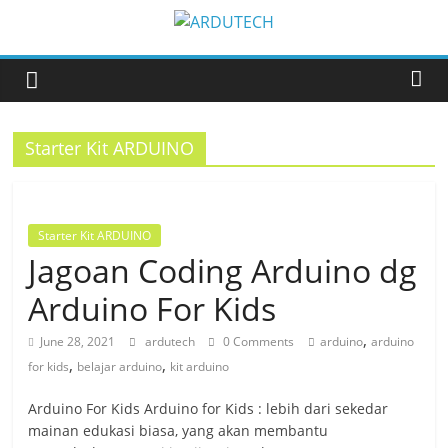
Skip
to
ARDUTECH
content
Your
Innovation
Starter Kit ARDUINO
Partner
Starter Kit ARDUINO
Jagoan Coding Arduino dg
Arduino For Kids
,
June 28, 2021
ardutech
0 Comments
arduino
arduino
,
,
for kids
belajar arduino
kit arduino
Arduino For Kids Arduino for Kids : lebih dari sekedar
mainan edukasi biasa, yang akan membantu