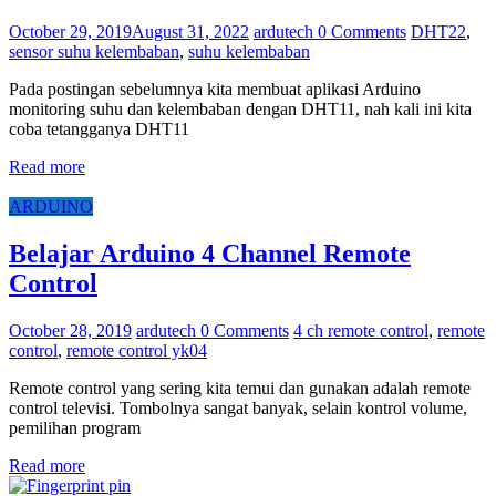
October 29, 2019
August 31, 2022
ardutech
0 Comments
DHT22
,
sensor suhu kelembaban
,
suhu kelembaban
Pada postingan sebelumnya kita membuat aplikasi Arduino
monitoring suhu dan kelembaban dengan DHT11, nah kali ini kita
coba tetangganya DHT11
Read more
ARDUINO
Belajar Arduino 4 Channel Remote
Control
October 28, 2019
ardutech
0 Comments
4 ch remote control
,
remote
control
,
remote control yk04
Remote control yang sering kita temui dan gunakan adalah remote
control televisi. Tombolnya sangat banyak, selain kontrol volume,
pemilihan program
Read more