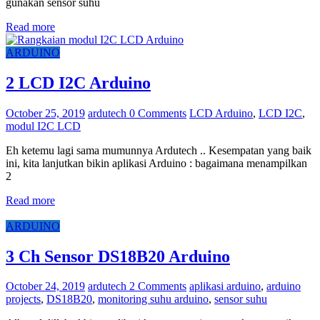
gunakan sensor suhu
Read more
ARDUINO
2 LCD I2C Arduino
October 25, 2019
ardutech
0 Comments
LCD Arduino
,
LCD I2C
,
modul I2C LCD
Eh ketemu lagi sama mumunnya Ardutech .. Kesempatan yang baik
ini, kita lanjutkan bikin aplikasi Arduino : bagaimana menampilkan
2
Read more
ARDUINO
3 Ch Sensor DS18B20 Arduino
October 24, 2019
ardutech
2 Comments
aplikasi arduino
,
arduino
projects
,
DS18B20
,
monitoring suhu arduino
,
sensor suhu