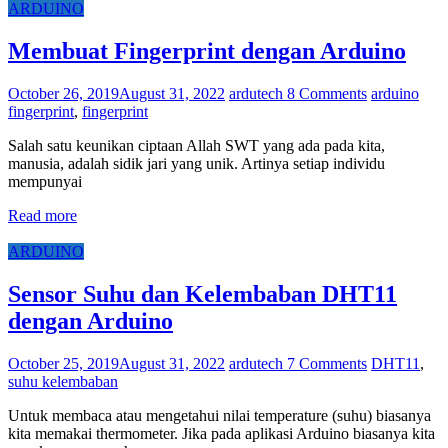
ARDUINO
Membuat Fingerprint dengan Arduino
October 26, 2019
August 31, 2022
ardutech
8 Comments
arduino
fingerprint
,
fingerprint
Salah satu keunikan ciptaan Allah SWT yang ada pada kita,
manusia, adalah sidik jari yang unik. Artinya setiap individu
mempunyai
Read more
ARDUINO
Sensor Suhu dan Kelembaban DHT11
dengan Arduino
October 25, 2019
August 31, 2022
ardutech
7 Comments
DHT11
,
suhu kelembaban
Untuk membaca atau mengetahui nilai temperature (suhu) biasanya
kita memakai thermometer. Jika pada aplikasi Arduino biasanya kita