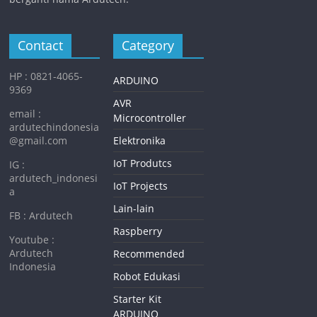
Contact
Category
HP : 0821-4065-
ARDUINO
9369
AVR
email :
Microcontroller
ardutechindonesia
@gmail.com
Elektronika
IoT Produtcs
IG :
ardutech_indonesi
IoT Projects
a
Lain-lain
FB : Ardutech
Raspberry
Youtube :
Ardutech
Recommended
Indonesia
Robot Edukasi
Starter Kit
ARDUINO