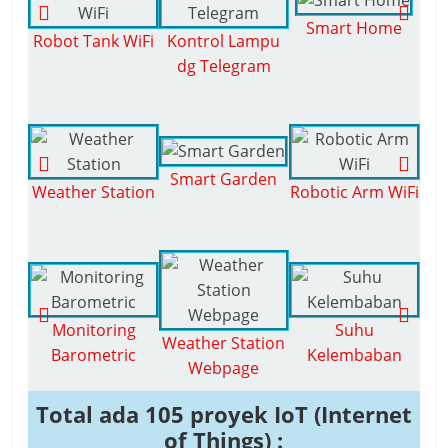
Smart Home
E
Robot Tank WiFi
Kontrol Lampu
S
dg Telegram
Smart Garden
Weather Station
Robotic Arm WiFi
Ko
Monitoring
Suhu
G
Weather Station
Barometric
Kelembaban
Webpage
Total ada 105 proyek IoT (Internet
of Things) :