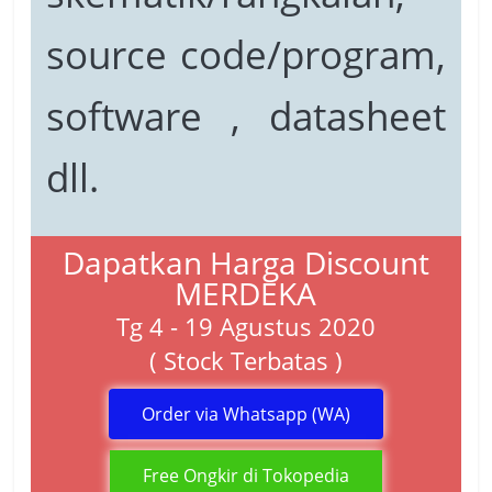
source code/program,
software , datasheet
dll.
Dapatkan Harga Discount
MERDEKA
Tg 4 - 19 Agustus 2020
( Stock Terbatas )
Order via Whatsapp (WA)
Free Ongkir di Tokopedia